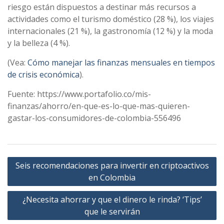
riesgo están dispuestos a destinar más recursos a
actividades como el turismo doméstico (28 %), los viajes
internacionales (21 %), la gastronomía (12 %) y la moda
y la belleza (4 %).
(Vea:
Cómo manejar las finanzas mensuales en tiempos
de crisis económica
).
Fuente: https://www.portafolio.co/mis-
finanzas/ahorro/en-que-es-lo-que-mas-quieren-
gastar-los-consumidores-de-colombia-556496
Navegación
Seis recomendaciones para invertir en criptoactivos
de
en Colombia
entradas
¿Necesita ahorrar y que el dinero le rinda? ‘Tips’
que le servirán