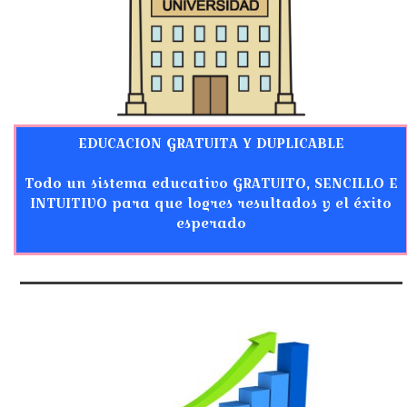
EDUCACION GRATUITA Y DUPLICABLE
Todo un sistema educativo GRATUITO, SENCILLO E
INTUITIVO para que logres resultados y el éxito
esperado