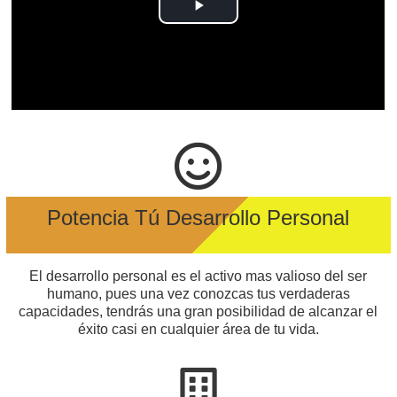
P
l
a
y
V
Potencia Tú Desarrollo Personal
i
d
El desarrollo personal es el activo mas valioso del ser
humano, pues una vez conozcas tus verdaderas
e
capacidades, tendrás una gran posibilidad de alcanzar el
éxito casi en cualquier área de tu vida.
o