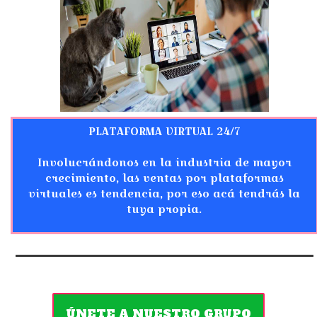
PLATAFORMA VIRTUAL 24/7
Involucrándonos en la industria de mayor
crecimiento, las ventas por plataformas
virtuales es tendencia, por eso acá tendrás la
tuya propia.
ÚNETE A NUESTRO GRUPO